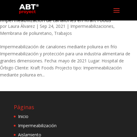
Impermeabilización de canalones en Kraft Foods
por
Laura Álvarez
|
Sep 24, 2021
|
Impermeabilizaciones
,
Membrana de poliuretano
,
Trabajos
Impermeabilización de canalones mediante poliurea en frío
Impermeabilización y protección para una industria alimentaria de
grandes dimensiones. Fecha: mayo de 2021 Lugar: Hospital de
Órbigo Cliente: Kraft Foods Projecto tipo: Impermeabilización
mediante poliurea en...
Páginas
Inicio
Impermeabilización
Aislamiento