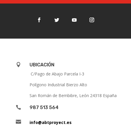

UBICACIÓN
C/Pago de Abajo Parcela I-3
Polígono Industrial Bierzo Alto
San Román de Bembibre, León 24318 España

987 513 564

info@abtproyect.es