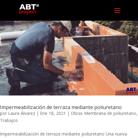
Impermeabilización de terraza mediante poliuretano
por
Laura Álvarez
|
Ene 18, 2021
|
Obras Membrana de poliuretano
,
Trabajos
Impermeabilización de terraza mediante poliuretano Una nueva