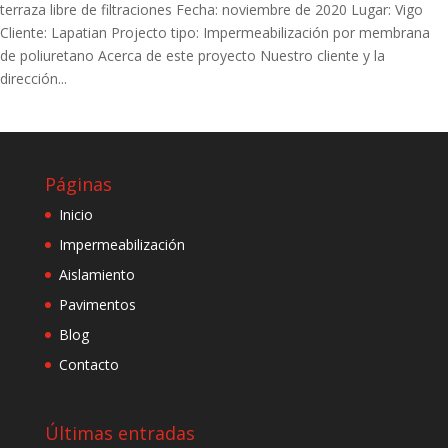
terraza libre de filtraciones Fecha: noviembre de 2020 Lugar: Vigo
Cliente: Lapatian Projecto tipo: Impermeabilización por membrana
de poliuretano Acerca de este proyecto Nuestro cliente y la
dirección...
Páginas
Inicio
Impermeabilización
Aislamiento
Pavimentos
Blog
Contacto
Últimas entradas