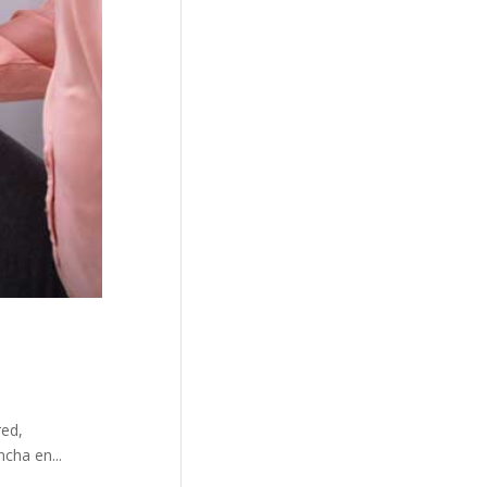
ed,
cha en...