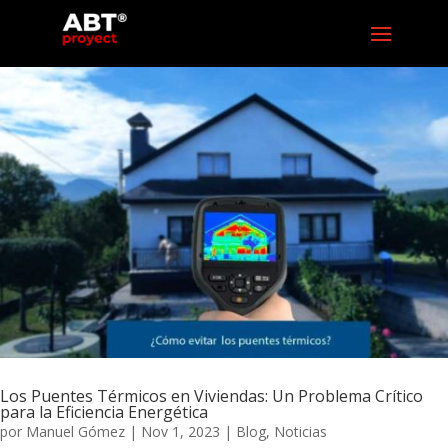
Los Puentes Térmicos en Viviendas: Un Problema Crítico
para la Eficiencia Energética
por
Manuel Gómez
|
Nov 1, 2023
|
Blog
,
Noticias