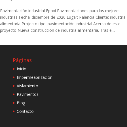
Pavimentación industrial Epoxi Pavimentaciones para las mejores
industrias Fecha: diciembre de 2020 Lugar: Palencia Cliente: industria
alimentaria Projecto tipo: pavimentación industrial Acerca de este
proyecto Nueva construcción de industria alimentaria. Tras el...
Páginas
Inicio
Impermeabilización
Aislamiento
Pavimentos
Blog
Contacto