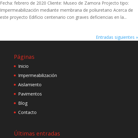
Fecha: febrero de 2020 Cliente: Museo de Zamora Projecto tipo:
Impermeabilización mediante membrana de poliuretano Acerca de
este proyecto Edificio centenario con graves deficiencias en la...
Entradas siguientes »
Páginas
Inicio
Impermeabilización
Aislamiento
Pavimentos
Blog
Contacto
Últimas entradas