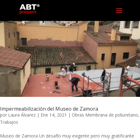
Impermeabilización del Museo de Zamora
por
Laura Álvarez
|
Ene 14, 2021
|
Obras Membrana de poliuretano
,
Trabajos
Museo de Zamora Un desafío muy exigente pero muy gratificante