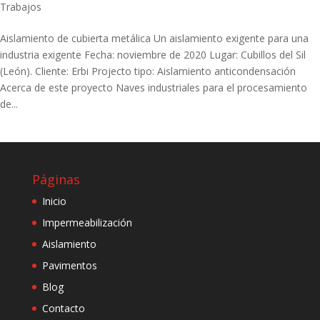
Trabajos
Aislamiento de cubierta metálica Un aislamiento exigente para una
industria exigente Fecha: noviembre de 2020 Lugar: Cubillos del Sil
(León). Cliente: Erbi Projecto tipo: Aislamiento anticondensación
Acerca de este proyecto Naves industriales para el procesamiento
de...
Páginas
Inicio
Impermeabilización
Aislamiento
Pavimentos
Blog
Contacto