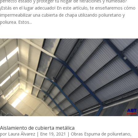
perfecto estado y proteger tu hogar de filtraciones y humedad?
¡Estás en el lugar adecuado! En este artículo, te enseñaremos cómo
impermeabilizar una cubierta de chapa utilizando poliuretano y
poliurea. Estos...
Aislamiento de cubierta metálica
por
Laura Álvarez
|
Ene 19, 2021
|
Obras Espuma de poliuretano
,