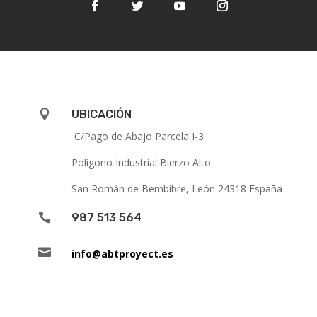

UBICACIÓN
C/Pago de Abajo Parcela I-3
Polígono Industrial Bierzo Alto
San Román de Bembibre, León 24318 España

987 513 564

info@abtproyect.es