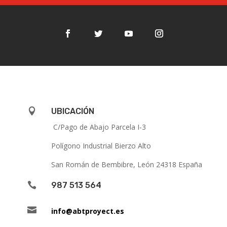

UBICACIÓN
C/Pago de Abajo Parcela I-3
Polígono Industrial Bierzo Alto
San Román de Bembibre, León 24318 España

987 513 564

info@abtproyect.es